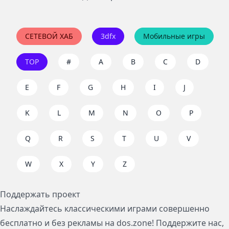
СЕТЕВОЙ ХАБ
3dfx
Мобильные игры
TOP
#
A
B
C
D
E
F
G
H
I
J
K
L
M
N
O
P
Q
R
S
T
U
V
W
X
Y
Z
Поддержать проект
Наслаждайтесь классическими играми совершенно
бесплатно и без рекламы на dos.zone! Поддержите нас,