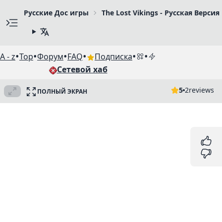
Русские Дос игры
The Lost Vikings - Русская Версия
•
•
•
•
•
•
A - z
Top
Форум
FAQ
Подписка
Сетевой хаб
5
2
reviews
ПОЛНЫЙ ЭКРАН