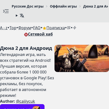
Русские Дос игры
Оффлайн игры
Дюна 2 для А
•
•
•
•
•
•
A - z
Top
Форум
FAQ
Подписка
Сетевой хаб
Дюна 2 для Андроид
Легендарная игра, мать
всех стратегий на Android!
Лучшая версия, которая
собрала более 1 000 000
установок в Google Play! Без
рекламы, без покупок,
работает в автономном
режиме!
Author:
@caiiiycuk