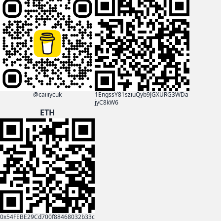
@caiiiycuk
1EngssY81sziuQyb9JGXURG3WDa
jyC8kW6
ETH
0x54FEBE29Cd700f88468032b33c