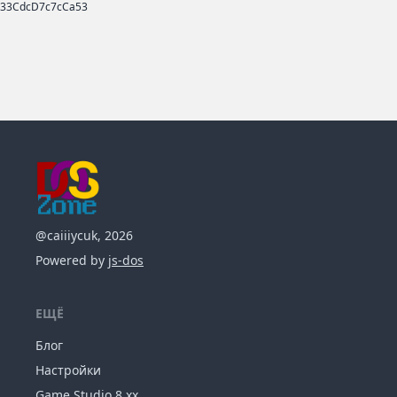
33CdcD7c7cCa53
@caiiiycuk, 2026
Powered by
js-dos
ЕЩЁ
Блог
Настройки
Game Studio 8.xx