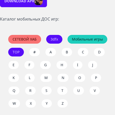
DOWNLOAD APK
Каталог мобильных ДОС игр:
СЕТЕВОЙ ХАБ
3dfx
Мобильные игры
TOP
#
A
B
C
D
E
F
G
H
I
J
K
L
M
N
O
P
Q
R
S
T
U
V
W
X
Y
Z