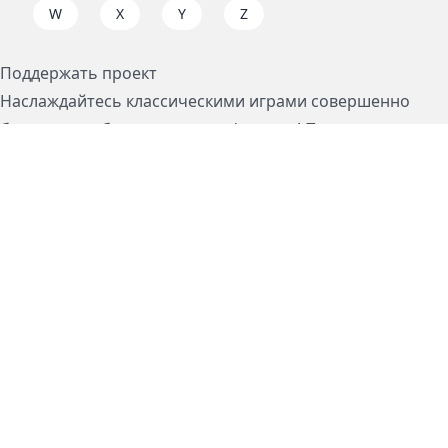
W
X
Y
Z
Поддержать проект
Наслаждайтесь классическими играми совершенно
бесплатно и без рекламы на dos.zone! Поддержите нас,
чтобы эти вечные игры без рекламы оставались
открытыми для всех. Присоединяйтесь к миссии
сегодня!
Subscription / Подписка
Visa / MasterCard / МИР