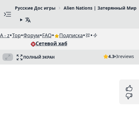
Русские Дос игры
Alien Nations | Затерянный Мир
•
•
•
•
•
•
A - z
Top
Форум
FAQ
Подписка
Сетевой хаб
4.3
3
reviews
ПОЛНЫЙ ЭКРАН