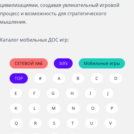
цивилизациями, создавая увлекательный игровой
процесс и возможность для стратегического
мышления.
Каталог мобильных ДОС игр:
СЕТЕВОЙ ХАБ
3dfx
Мобильные игры
TOP
#
A
B
C
D
E
F
G
H
I
J
K
L
M
N
O
P
Q
R
S
T
U
V