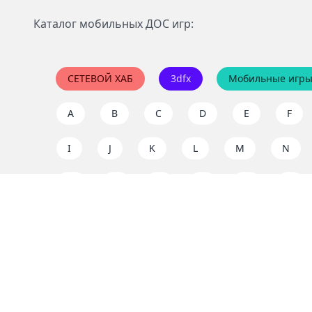
Каталог мобильных ДОС игр:
СЕТЕВОЙ ХАБ
3dfx
Мобильные игр
A
B
C
D
E
F
I
J
K
L
M
N
Q
R
S
T
U
V
Y
Z
Поддержать проект
Наслаждайтесь классическими играми совершенно
рекламы на dos.zone! Поддержите нас, чтобы эти 