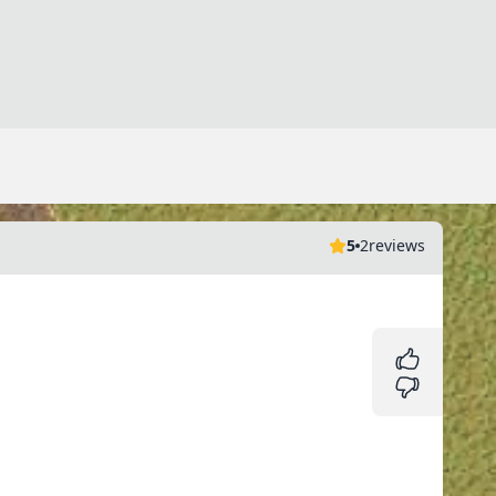
5
2
reviews