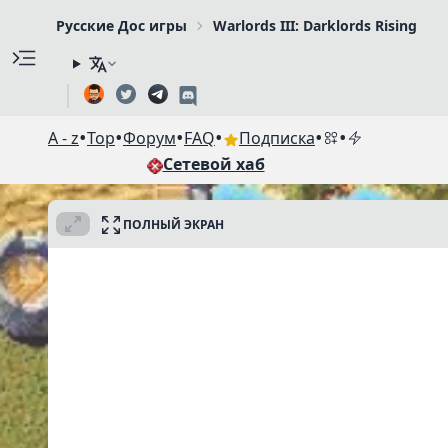
Русские Дос игры
Warlords III: Darklords Rising
•
•
•
•
•
•
A - z
Top
Форум
FAQ
Подписка
Сетевой хаб
ПОЛНЫЙ ЭКРАН