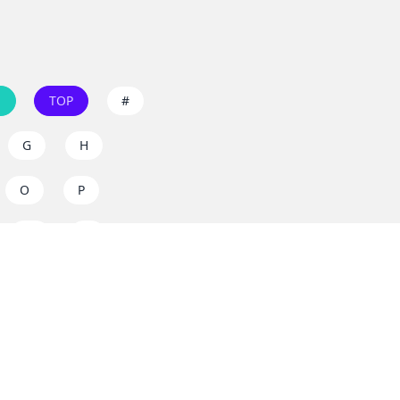
ы
TOP
#
G
H
O
P
W
X
 бесплатно и без
вечные игры без