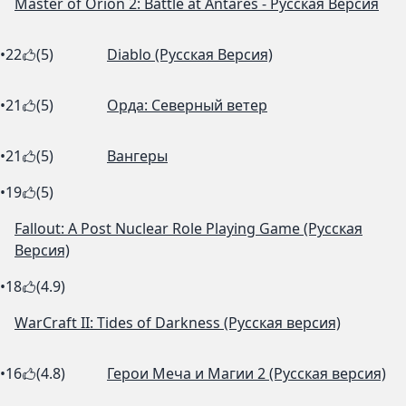
Master of Orion 2: Battle at Antares - Русская Версия
•
22
(5)
Diablo (Русская Версия)
•
21
(5)
Орда: Северный ветер
•
21
(5)
Вангеры
•
19
(5)
Fallout: A Post Nuclear Role Playing Game (Русская
Версия)
•
18
(4.9)
WarCraft II: Tides of Darkness (Русская версия)
•
16
(4.8)
Герои Меча и Магии 2 (Русская версия)