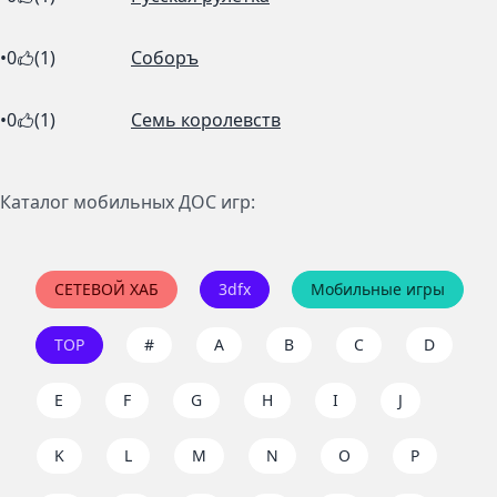
•
0
(1)
Соборъ
•
0
(1)
Семь королевств
Каталог мобильных ДОС игр:
СЕТЕВОЙ ХАБ
3dfx
Мобильные игры
TOP
#
A
B
C
D
E
F
G
H
I
J
K
L
M
N
O
P