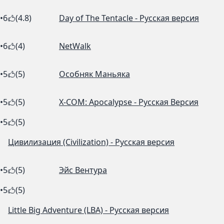
•
6
(4.8)
Day of The Tentacle - Русская версия
•
6
(4)
NetWalk
•
5
(5)
Особняк Маньяка
•
5
(5)
X-COM: Apocalypse - Русская Версия
•
5
(5)
Цивилизация (Civilization) - Русская версия
•
5
(5)
Эйс Вентура
•
5
(5)
Little Big Adventure (LBA) - Русская версия