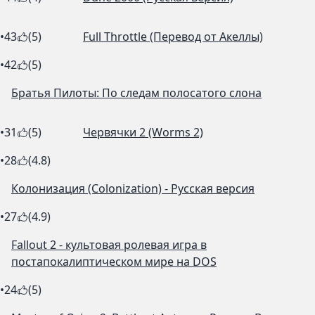
•
43
(5)
Full Throttle (Перевод от Акеллы)
•
42
(5)
Братья Пилоты: По следам полосатого слона
•
31
(5)
Червячки 2 (Worms 2)
•
28
(4.8)
Колонизация (Colonization) - Русская версия
•
27
(4.9)
Fallout 2 - культовая ролевая игра в
постапокалиптическом мире на DOS
•
24
(5)