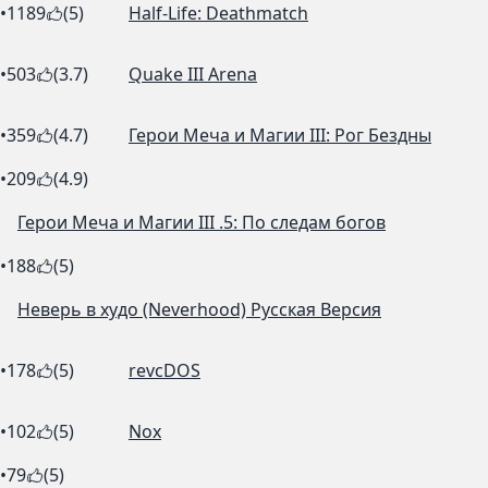
•
1189
(5)
Half-Life: Deathmatch
•
503
(3.7)
Quake III Arena
•
359
(4.7)
Герои Меча и Магии III: Рог Бездны
•
209
(4.9)
Герои Меча и Магии III .5: По следам богов
•
188
(5)
Неверь в худо (Neverhood) Русская Версия
•
178
(5)
revcDOS
•
102
(5)
Nox
•
79
(5)