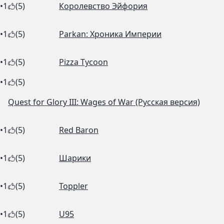
•
1
(5)
Королевство Эйфория
•
1
(5)
Parkan: Хроника Империи
•
1
(5)
Pizza Tycoon
•
1
(5)
Quest for Glory III: Wages of War (Русская версия)
•
1
(5)
Red Baron
•
1
(5)
Шарики
•
1
(5)
Toppler
•
1
(5)
U95