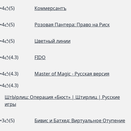
•
4
(5)
Коммерсантъ
•
4
(5)
Розовая Пантера: Право на Риск
•
4
(5)
Цветный линии
•
4
(4.3)
FIDO
•
4
(4.3)
Master of Magic - Русская версия
•
4
(4.3)
ШтЫрлиц: Операция «Бюст» | Штирлиц | Русские
игры
•
3
(5)
Бивис и Батхед: Виртуальное Отупение