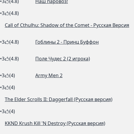
•
3
(4.8)
Наш паровоз!
•
3
(4.8)
Call of Cthulhu: Shadow of the Comet - Русская Версия
•
3
(4.8)
Гоблины 2 - Принц Буффон
•
3
(4.8)
Поле Чудес 2 (2 игрока)
•
3
(4)
Army Men 2
•
3
(4)
The Elder Scrolls II: Daggerfall (Русская версия)
•
3
(4)
KKND Krush Kill 'N Destroy (Русская версия)