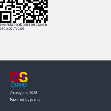
0x54FEBE29Cd700f88468032b33c
33CdcD7c7cCa53
@caiiiycuk, 2026
Powered by
js-dos