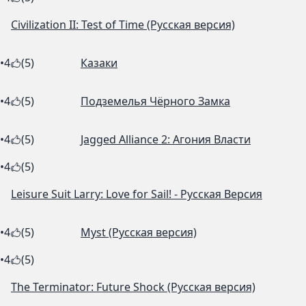
Civilization II: Test of Time (Русская версия)
•
4
(5)
Казаки
•
4
(5)
Подземелья Чёрного Замка
•
4
(5)
Jagged Alliance 2: Агония Власти
•
4
(5)
Leisure Suit Larry: Love for Sail! - Русская Версия
•
4
(5)
Myst (Русская версия)
•
4
(5)
The Terminator: Future Shock (Русская версия)