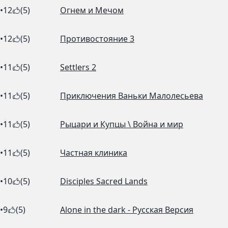
•
12
(5)
Огнем и Мечом
•
12
(5)
Противостояние 3
•
11
(5)
Settlers 2
•
11
(5)
Приключения Ваньки Малолесьева
•
11
(5)
Рыцари и Купцы \ Война и мир
•
11
(5)
Частная клиника
•
10
(5)
Disciples Sacred Lands
•
9
(5)
Alone in the dark - Русская Версия