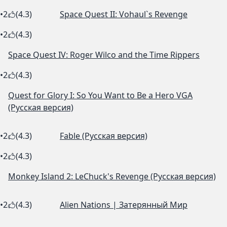
•
2
(4.3)
Space Quest II: Vohaul`s Revenge
•
2
(4.3)
Space Quest IV: Roger Wilco and the Time Rippers
•
2
(4.3)
Quest for Glory I: So You Want to Be a Hero VGA
(Русская версия)
•
2
(4.3)
Fable (Русская версия)
•
2
(4.3)
Monkey Island 2: LeChuck's Revenge (Русская версия)
•
2
(4.3)
Alien Nations | Затерянный Мир