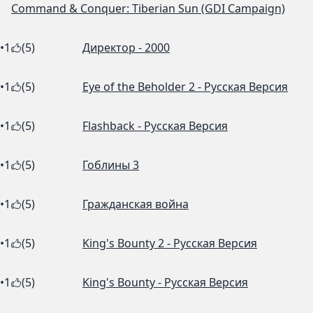
Command & Conquer: Tiberian Sun (GDI Campaign)
•
1
(5)
Директор - 2000
•
1
(5)
Eye of the Beholder 2 - Русская Версия
•
1
(5)
Flashback - Русская Версия
•
1
(5)
Гоблины 3
•
1
(5)
Гражданская война
•
1
(5)
King's Bounty 2 - Русская Версия
•
1
(5)
King's Bounty - Русская Версия