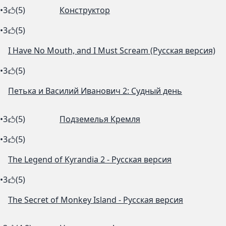
•
3
(5)
Конструктор
•
3
(5)
I Have No Mouth, and I Must Scream (Русская версия)
•
3
(5)
Петька и Василий Иванович 2: Судный день
•
3
(5)
Подземелья Кремля
•
3
(5)
The Legend of Kyrandia 2 - Русская версия
•
3
(5)
The Secret of Monkey Island - Русская версия