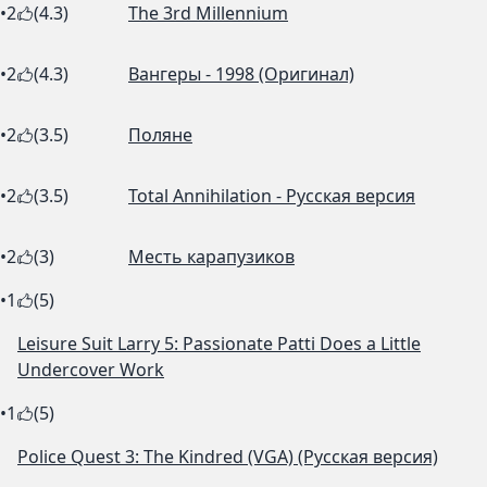
•
2
(4.3)
The 3rd Millennium
•
2
(4.3)
Вангеры - 1998 (Оригинал)
•
2
(3.5)
Поляне
•
2
(3.5)
Total Annihilation - Русская версия
•
2
(3)
Месть карапузиков
•
1
(5)
Leisure Suit Larry 5: Passionate Patti Does a Little
Undercover Work
•
1
(5)
Police Quest 3: The Kindred (VGA) (Русская версия)