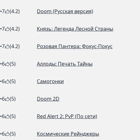
•
7
(4.2)
Doom (Русская версия)
•
7
(4.2)
Князь: Легенда Лесной Страны
•
7
(4.2)
Розовая Пантера: Фокус-Покус
•
6
(5)
Аллоды: Печать Тайны
•
6
(5)
Самогонки
•
6
(5)
Doom 2D
•
6
(5)
Red Alert 2: PvP (По сети)
•
6
(5)
Космические Рейнджеры