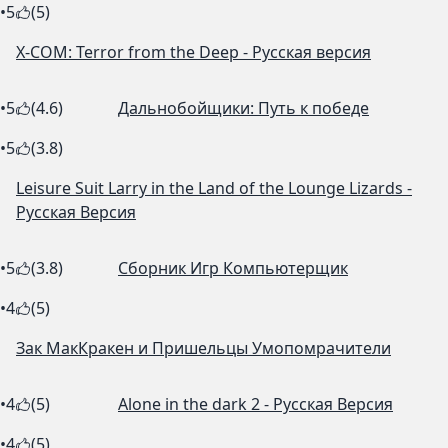
•
5
(5)
X-COM: Terror from the Deep - Русская версия
•
5
(4.6)
Дальнобойщики: Путь к победе
•
5
(3.8)
Leisure Suit Larry in the Land of the Lounge Lizards -
Русская Версия
•
5
(3.8)
Сборник Игр Компьютерщик
•
4
(5)
Зак МакКракен и Пришельцы Умопомрачители
•
4
(5)
Alone in the dark 2 - Русская Версия
•
4
(5)