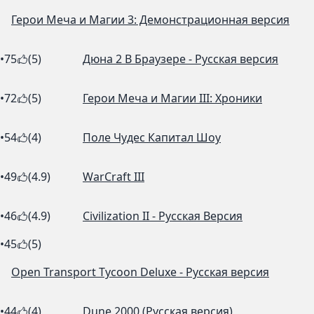
Герои Меча и Магии 3: Демонстрационная версия
•
75
(5)
Дюна 2 В Браузере - Русская версия
•
72
(5)
Герои Меча и Магии III: Хроники
•
54
(4)
Поле Чудес Капитал Шоу
•
49
(4.9)
WarCraft III
•
46
(4.9)
Civilization II - Русская Версия
•
45
(5)
Open Transport Tycoon Deluxe - Русская версия
•
44
(4)
Dune 2000 (Русская версия)