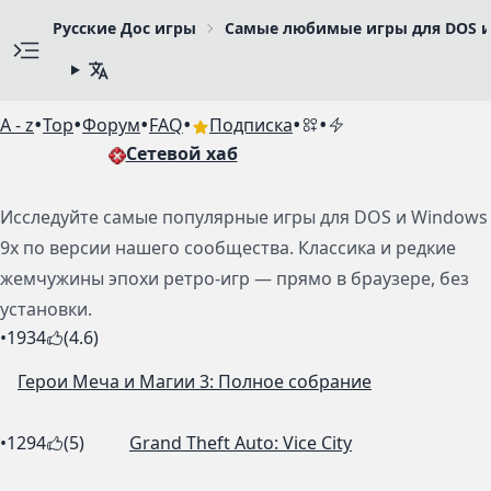
Русские Дос игры
Самые любимые игры для DOS и 
•
•
•
•
•
•
A - z
Top
Форум
FAQ
Подписка
Сетевой хаб
Исследуйте самые популярные игры для DOS и Windows
9x по версии нашего сообщества. Классика и редкие
жемчужины эпохи ретро-игр — прямо в браузере, без
установки.
•
1934
(4.6)
Герои Меча и Магии 3: Полное собрание
•
1294
(5)
Grand Theft Auto: Vice City