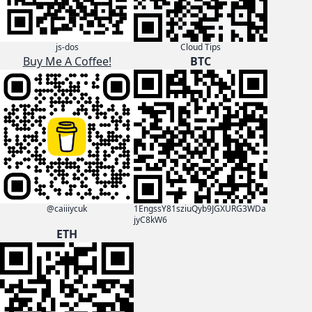
js-dos
Cloud Tips
Buy Me A Coffee!
BTC
@caiiiycuk
1EngssY81sziuQyb9JGXURG3WDa
jyC8kW6
ETH