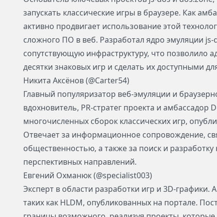
запускать классические игры в браузере. Как амба
активно продвигает использование этой техноло
сложного ПО в веб. Разработал ядро эмуляции js-
сопутствующую инфраструктуру, что позволило а
десятки знаковых игр и сделать их доступными д
Никита Аксёнов (@Carter54)
Главный популяризатор веб-эмуляции и браузерн
вдохновитель, PR-стратег проекта и амбассадор D
многочисленных сборок классических игр, опубли
Отвечает за информационное сопровождение, св
общественностью, а также за поиск и разработку 
перспективных направлений.
Евгений Охманюк (@specialist003)
Эксперт в области разработки игр и 3D-графики. 
таких как HLDM, опубликованных на портале. По
границы возможного, реализуя проекты, которые