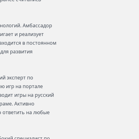
хнологий. Амбассадор
игает и реализует
аходится в постоянном
для развития
ий эксперт по
ию игр на портале
водит игры на русский
граме. Активно
о ответить на любые
бокий специалист по