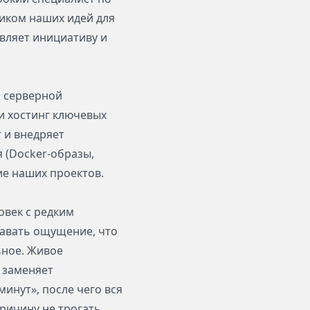
иком наших идей для
вляет инициативу и
 серверной
и хостинг ключевых
 и внедряет
 (Docker-образы,
ие наших проектов.
овек с редким
давать ощущение, что
ьное. Живое
о заменяет
инут», после чего вся
ричину не трогать