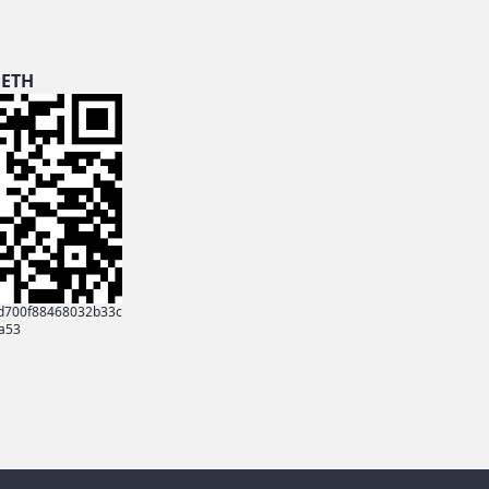
ETH
d700f88468032b33c
a53