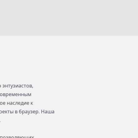
 энтузиастов,
 современным
ое наследие к
екты в браузер. Наша
.
, позволяющих