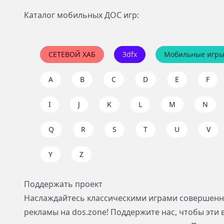
Каталог мобильных ДОС игр:
СЕТЕВОЙ ХАБ
3dfx
Мобильные игр
A
B
C
D
E
F
I
J
K
L
M
N
Q
R
S
T
U
V
Y
Z
Поддержать проект
Наслаждайтесь классическими играми совершенно
рекламы на dos.zone! Поддержите нас, чтобы эти 