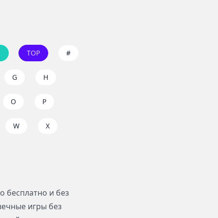
ы
TOP
#
G
H
O
P
W
X
 бесплатно и без
вечные игры без