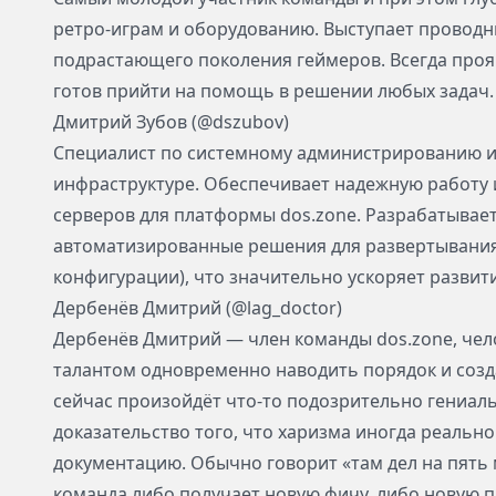
ретро-играм и оборудованию. Выступает проводн
подрастающего поколения геймеров. Всегда проя
готов прийти на помощь в решении любых задач.
Дмитрий Зубов (@dszubov)
Специалист по системному администрированию и
инфраструктуре. Обеспечивает надежную работу 
серверов для платформы dos.zone. Разрабатывает
автоматизированные решения для развертывания
конфигурации), что значительно ускоряет развит
Дербенёв Дмитрий (@lag_doctor)
Дербенёв Дмитрий — член команды dos.zone, чел
талантом одновременно наводить порядок и соз
сейчас произойдёт что-то подозрительно гениал
доказательство того, что харизма иногда реальн
документацию. Обычно говорит «там дел на пять м
команда либо получает новую фичу, либо новую п