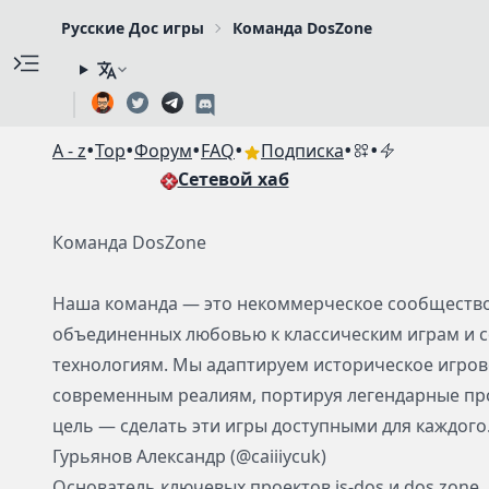
Русские Дос игры
Команда DosZone
•
•
•
•
•
•
A - z
Top
Форум
FAQ
Подписка
Сетевой хаб
Команда DosZone
Наша команда — это некоммерческое сообщество
объединенных любовью к классическим играм и
технологиям. Мы адаптируем историческое игров
современным реалиям, портируя легендарные про
цель — сделать эти игры доступными для каждого
Гурьянов Александр (@caiiiycuk)
Основатель ключевых проектов js-dos и dos.zone