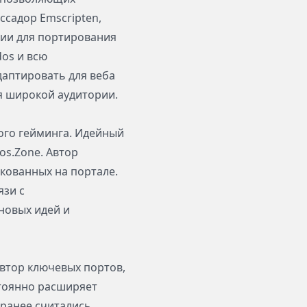
ссадор Emscripten,
гии для портирования
dos и всю
даптировать для веба
ля широкой аудитории.
ого гейминга. Идейный
os.Zone. Автор
кованных на портале.
язи с
новых идей и
Автор ключевых портов,
стоянно расширяет
 ранее считались