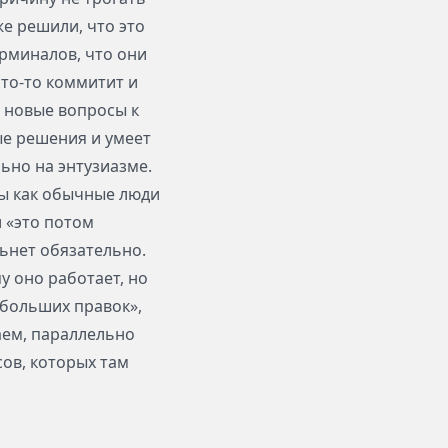
же решили, что это
ерминалов, что они
то-то коммитит и
и новые вопросы к
ые решения и умеет
льно на энтузиазме.
ы как обычные люди
 «это потом
ьнет обязательно.
у оно работает, но
больших правок»,
аем, параллельно
сов, которых там