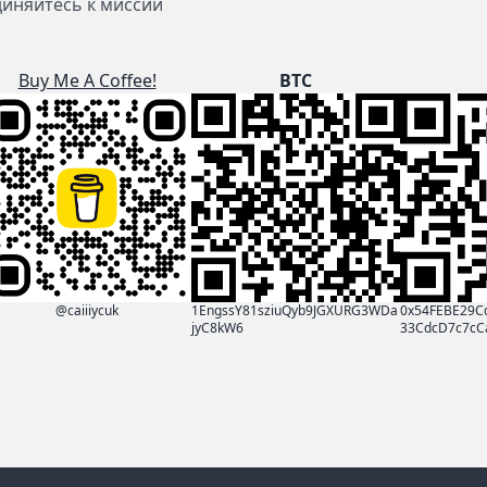
диняйтесь к миссии
Buy Me A Coffee!
BTC
@caiiiycuk
1EngssY81sziuQyb9JGXURG3WDa
0x54FEBE29C
jyC8kW6
33CdcD7c7cC