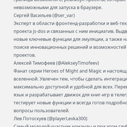
невозможными для запуска в браузере.
Сергей Васильев (@ser_var)
Эксперт в области фронтенд-разработки и веб-те
проекта js-dos и связанных с ним инициатив. Выдв
новые ключевые функции для эмуляции, а также н
поиске инновационных решений и возможностей 
проектов.
Алексей Тимофеев (@AlekseyTimofeev)
Фанат серии Heroes of Might and Magic и настоящ
вселенной. Увлечен тем, чтобы сделать интеграц
максимально доступной и удобной для всех. Пере
язык и разрабатывает
движок
для книг-игр в теле
тестирует новые функции и всегда готов подробн
вопросы пользователей.
Лев Потоскуев (@playerLevka300)
Самый молодой участник команды и при этом глу